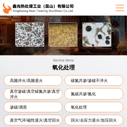
Service items
氧化处理
高频淬火/高频退火
碳氮共渗/渗碳不淬火
真空渗碳/真空碳氮共渗/真空
氮碳共渗/氮化
淬火
渗碳/调质
氧化处理
真空气淬/磁性退火/真空回火
回火/去应力退火/加压回火