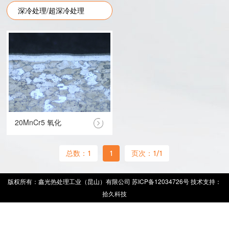
深冷处理/超深冷处理
20MnCr5 氧化
总数：1
1
页次：1/1
版权所有：鑫光热处理工业（昆山）有限公司
苏ICP备12034726号
技术支持：
拾久科技