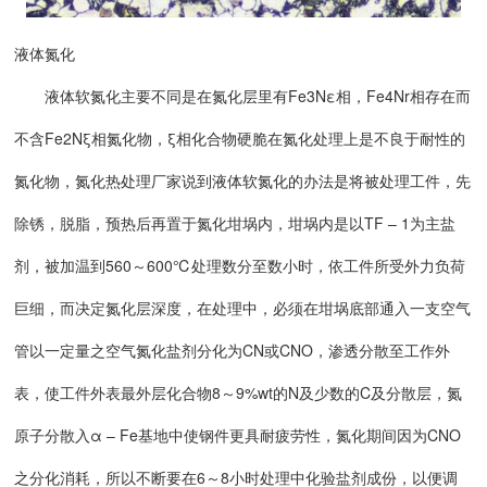
液体氮化
液体软氮化主要不同是在氮化层里有Fe3Nε相，Fe4Nr相存在而
不含Fe2Nξ相氮化物，ξ相化合物硬脆在氮化处理上是不良于耐性的
氮化物，氮化热处理厂家说到液体软氮化的办法是将被处理工件，先
除锈，脱脂，预热后再置于氮化坩埚内，坩埚内是以TF – 1为主盐
剂，被加温到560～600℃处理数分至数小时，依工件所受外力负荷
巨细，而决定氮化层深度，在处理中，必须在坩埚底部通入一支空气
管以一定量之空气氮化盐剂分化为CN或CNO，渗透分散至工作外
表，使工件外表最外层化合物8～9%wt的N及少数的C及分散层，氮
原子分散入α – Fe基地中使钢件更具耐疲劳性，氮化期间因为CNO
之分化消耗，所以不断要在6～8小时处理中化验盐剂成份，以便调